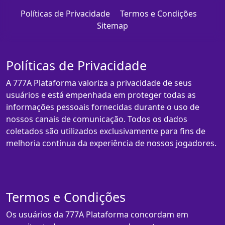
Políticas de Privacidade
Termos e Condições
Sitemap
Políticas de Privacidade
A 777A Plataforma valoriza a privacidade de seus
usuários e está empenhada em proteger todas as
informações pessoais fornecidas durante o uso de
nossos canais de comunicação. Todos os dados
coletados são utilizados exclusivamente para fins de
melhoria contínua da experiência de nossos jogadores.
Termos e Condições
Os usuários da 777A Plataforma concordam em