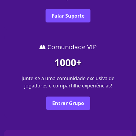
Falar Suporte
👥 Comunidade VIP
1000+
Junte-se a uma comunidade exclusiva de
jogadores e compartilhe experiências!
Entrar Grupo