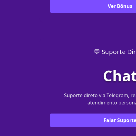
Ver Bônus
💬 Suporte Di
Cha
Suporte direto via Telegram, r
atendimento persona
Falar Suport