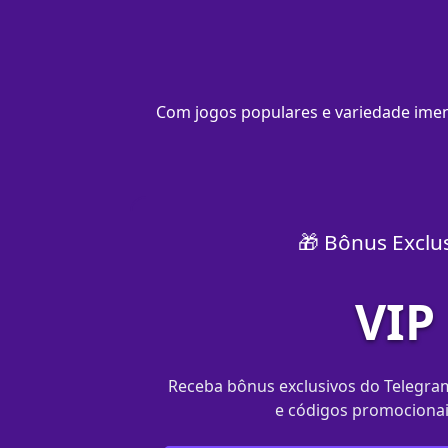
Com jogos populares e variedade imens
🎁 Bônus Exclu
VIP
Receba bônus exclusivos do Telegra
e códigos promocionai