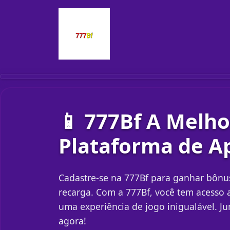
📱 777Bf A Melho
Plataforma de A
Cadastre-se na 777Bf para ganhar bônu
recarga. Com a 777Bf, você tem acesso 
uma experiência de jogo inigualável. J
agora!