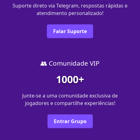
Suporte direto via Telegram, respostas rápidas e
atendimento personalizado!
Falar Suporte
👥 Comunidade VIP
1000+
Junte-se a uma comunidade exclusiva de
jogadores e compartilhe experiências!
Entrar Grupo