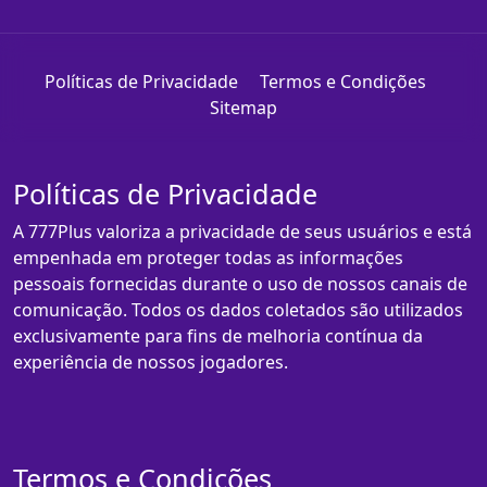
Políticas de Privacidade
Termos e Condições
Sitemap
Políticas de Privacidade
A 777Plus valoriza a privacidade de seus usuários e está
empenhada em proteger todas as informações
pessoais fornecidas durante o uso de nossos canais de
comunicação. Todos os dados coletados são utilizados
exclusivamente para fins de melhoria contínua da
experiência de nossos jogadores.
Termos e Condições