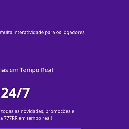
muita interatividade para os jogadores
cias em Tempo Real
24/7
e todas as novidades, promoções e
a 777RR em tempo real!