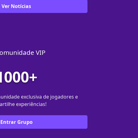
Ver Notícias
Comunidade VIP
1000+
unidade exclusiva de jogadores e
rtilhe experiências!
Entrar Grupo