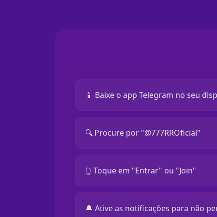
📱 Baixe o app Telegram no seu disp
🔍 Procure por "@777RROficial"
👆 Toque em "Entrar" ou "Join"
🔔 Ative as notificações para não p