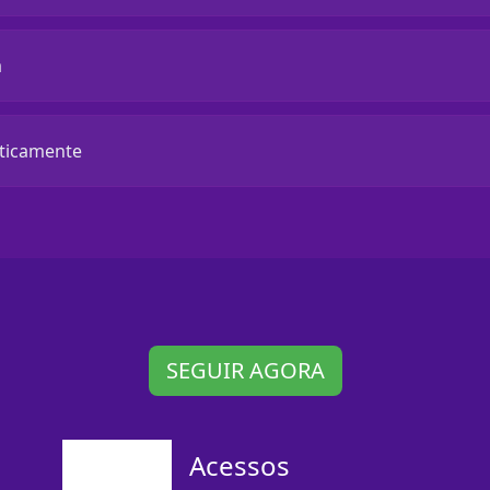
a
aticamente
SEGUIR AGORA
Acessos