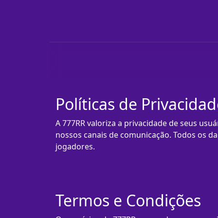
Políticas de Privacida
A 777RR valoriza a privacidade de seus usu
nossos canais de comunicação. Todos os dad
jogadores.
Termos e Condições