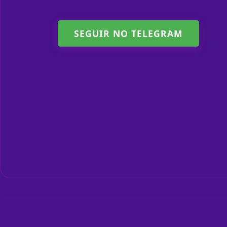
SEGUIR NO TELEGRAM