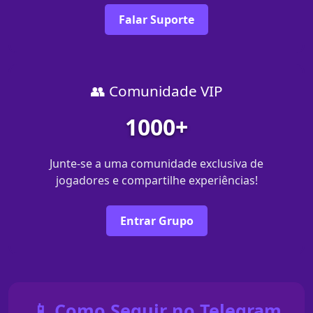
Falar Suporte
👥 Comunidade VIP
1000+
Junte-se a uma comunidade exclusiva de
jogadores e compartilhe experiências!
Entrar Grupo
📱 Como Seguir no Telegram