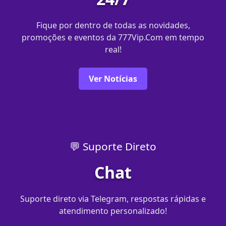
Fique por dentro de todas as novidades,
promoções e eventos da 777Vip.Com em tempo
real!
Ver Notícias
💬 Suporte Direto
Chat
Suporte direto via Telegram, respostas rápidas e
atendimento personalizado!