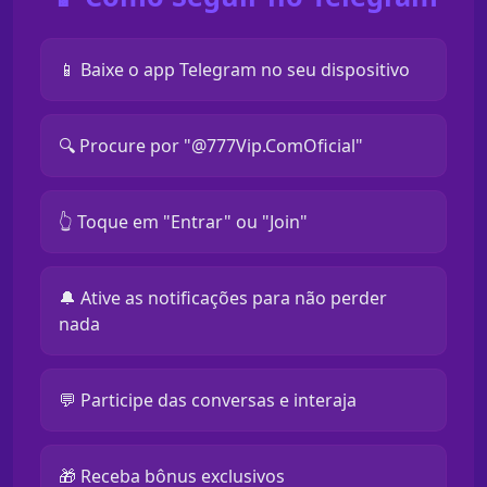
📱 Baixe o app Telegram no seu dispositivo
🔍 Procure por "@777Vip.ComOficial"
👆 Toque em "Entrar" ou "Join"
🔔 Ative as notificações para não perder
nada
💬 Participe das conversas e interaja
🎁 Receba bônus exclusivos