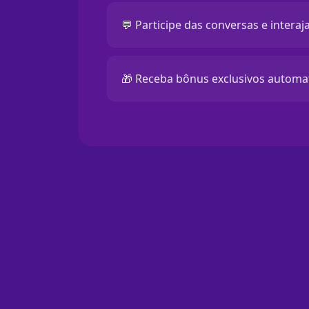
💬 Participe das conversas e interaj
🎁 Receba bônus exclusivos autom