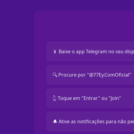
📱 Baixe o app Telegram no seu disp
🔍 Procure por "@77Ey.ComOficial"
👆 Toque em "Entrar" ou "Join"
🔔 Ative as notificações para não p