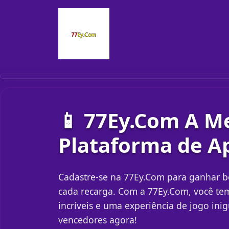
📱 77Ey.Com A M
Plataforma de A
Cadastre-se na 77Ey.Com para ganhar b
cada recarga. Com a 77Ey.Com, você te
incríveis e uma experiência de jogo inig
vencedores agora!