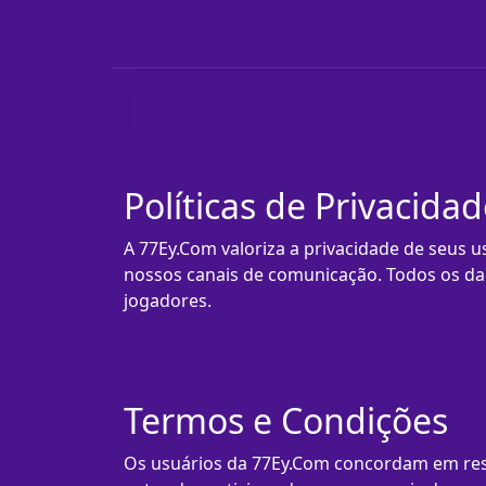
Políticas de Privacida
A 77Ey.Com valoriza a privacidade de seus 
nossos canais de comunicação. Todos os dad
jogadores.
Termos e Condições
Os usuários da 77Ey.Com concordam em resp