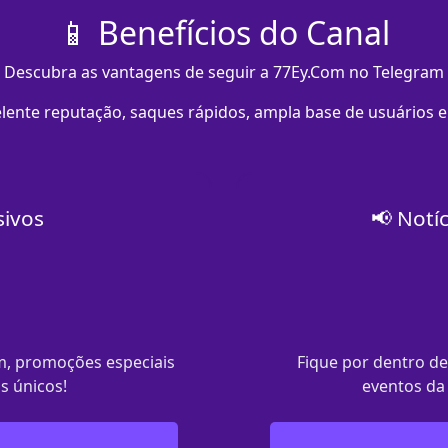
📱 Benefícios do Canal
Descubra as vantagens de seguir a 77Ey.Com no Telegram
lente reputação, saques rápidos, ampla base de usuários e
sivos
📢 Notí
m, promoções especiais
Fique por dentro d
s únicos!
eventos da