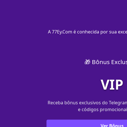
A 77Ey.Com é conhecida por sua exce
🎁 Bônus Exclu
VIP
Receba bônus exclusivos do Telegra
e códigos promocionai
Ver Bônus