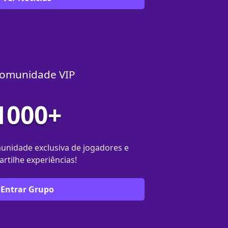
Comunidade VIP
1000+
unidade exclusiva de jogadores e
rtilhe experiências!
Entrar Grupo