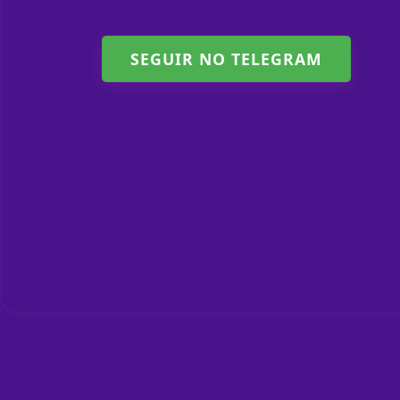
SEGUIR NO TELEGRAM