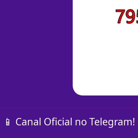
📱 Canal Oficial no Telegram!