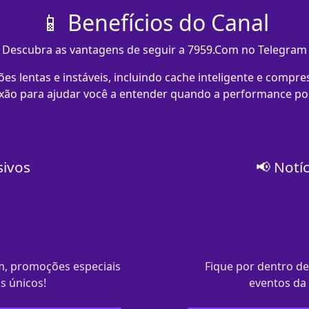
📱 Benefícios do Canal
Descubra as vantagens de seguir a 7959.Com no Telegram
xões lentas e instáveis, incluindo cache inteligente e com
xão para ajudar você a entender quando a performance pod
sivos
📢 Notí
m, promoções especiais
Fique por dentro d
s únicos!
eventos da