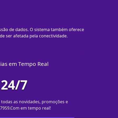
pressão de dados. O sistema também oferece
e ser afetada pela conectividade.
cias em Tempo Real
24/7
e todas as novidades, promoções e
 7959.Com em tempo real!