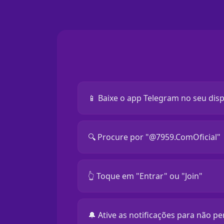
📱 Baixe o app Telegram no seu disp
🔍 Procure por "@7959.ComOficial"
👆 Toque em "Entrar" ou "Join"
🔔 Ative as notificações para não p