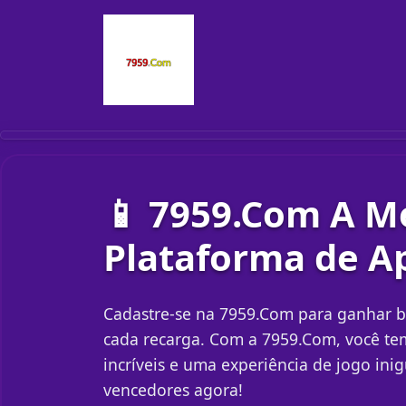
📱 7959.Com A M
Plataforma de A
Cadastre-se na 7959.Com para ganhar 
cada recarga. Com a 7959.Com, você t
incríveis e uma experiência de jogo inig
vencedores agora!