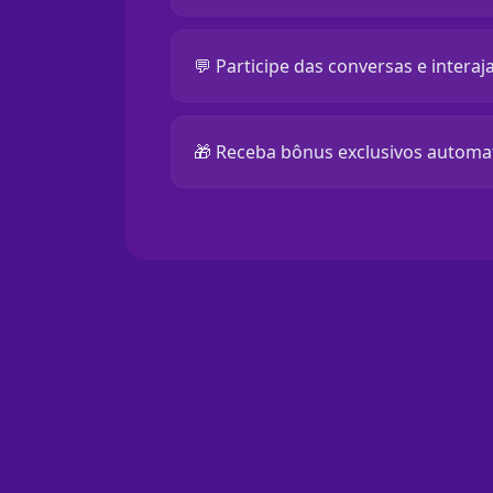
💬 Participe das conversas e interaj
🎁 Receba bônus exclusivos autom