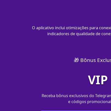
O aplicativo inclui otimizações para cone
indicadores de qualidade de cone
🎁 Bônus Exclu
VIP
Receba bônus exclusivos do Telegra
e códigos promocionai