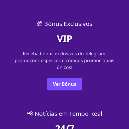
🎁 Bônus Exclusivos
VIP
Receba bônus exclusivos do Telegram,
promoções especiais e códigos promocionais
únicos!
Ver Bônus
📢 Notícias em Tempo Real
24/7