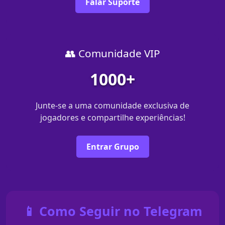
Falar Suporte
👥 Comunidade VIP
1000+
Junte-se a uma comunidade exclusiva de
jogadores e compartilhe experiências!
Entrar Grupo
📱 Como Seguir no Telegram