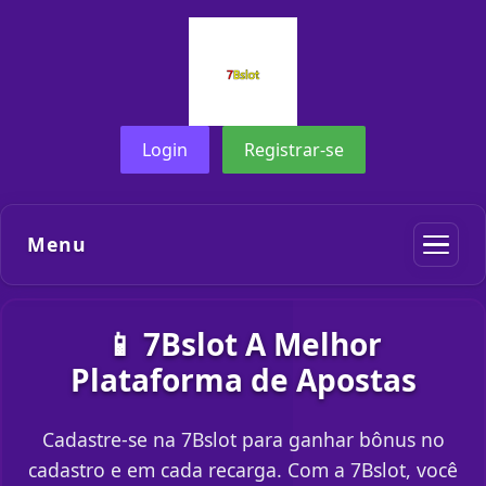
Login
Registrar-se
Menu
📱 7Bslot A Melhor
Plataforma de Apostas
Cadastre-se na 7Bslot para ganhar bônus no
cadastro e em cada recarga. Com a 7Bslot, você