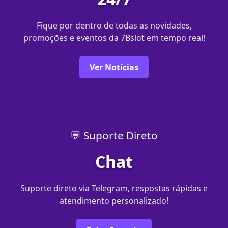
Fique por dentro de todas as novidades,
promoções e eventos da 7Bslot em tempo real!
Ver Notícias
💬 Suporte Direto
Chat
Suporte direto via Telegram, respostas rápidas e
atendimento personalizado!