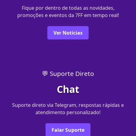
Fique por dentro de todas as novidades,
promoções e eventos da 7FF em tempo real!
Ver Notícias
💬 Suporte Direto
Chat
Suporte direto via Telegram, respostas rápidas e
atendimento personalizado!
Falar Suporte