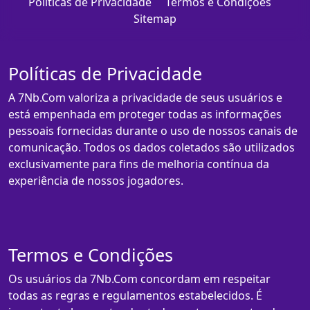
Políticas de Privacidade
Termos e Condições
Sitemap
Políticas de Privacidade
A 7Nb.Com valoriza a privacidade de seus usuários e
está empenhada em proteger todas as informações
pessoais fornecidas durante o uso de nossos canais de
comunicação. Todos os dados coletados são utilizados
exclusivamente para fins de melhoria contínua da
experiência de nossos jogadores.
Termos e Condições
Os usuários da 7Nb.Com concordam em respeitar
todas as regras e regulamentos estabelecidos. É