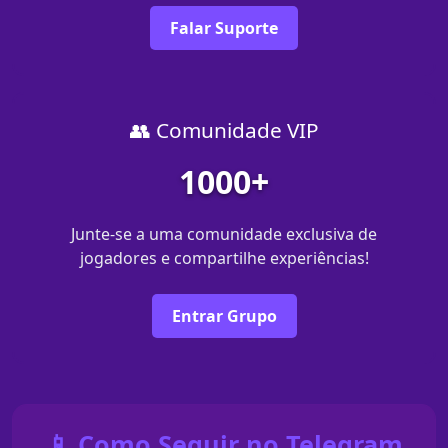
Falar Suporte
👥 Comunidade VIP
1000+
Junte-se a uma comunidade exclusiva de
jogadores e compartilhe experiências!
Entrar Grupo
📱 Como Seguir no Telegram