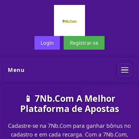
Login
Registrar-se
Menu
📱 7Nb.Com A Melhor
Plataforma de Apostas
Cadastre-se na 7Nb.Com para ganhar bônus no
cadastro e em cada recarga. Com a 7Nb.Com,