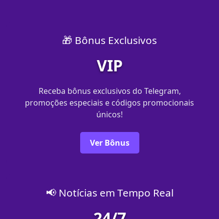
🎁 Bônus Exclusivos
VIP
Receba bônus exclusivos do Telegram,
promoções especiais e códigos promocionais
únicos!
Ver Bônus
📢 Notícias em Tempo Real
24/7