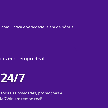
l com justiça e variedade, além de bônus
cias em Tempo Real
24/7
e todas as novidades, promoções e
da 7Win em tempo real!