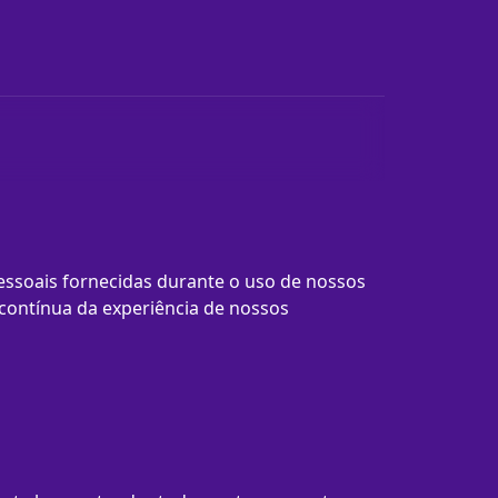
essoais fornecidas durante o uso de nossos
 contínua da experiência de nossos