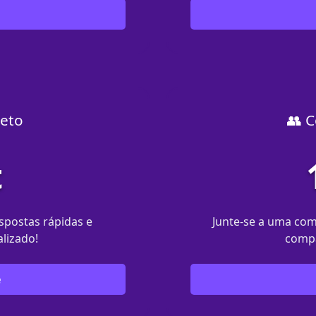
reto
👥 
t
espostas rápidas e
Junte-se a uma com
lizado!
compa
e