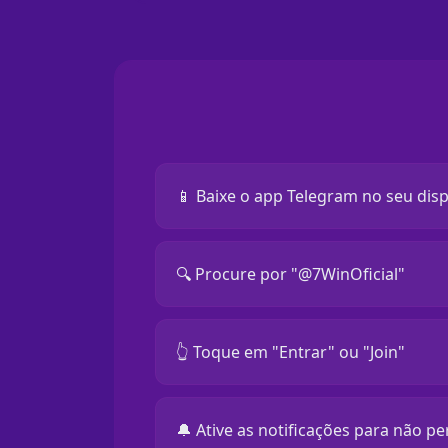
📱 Baixe o app Telegram no seu disp
🔍 Procure por "@7WinOficial"
👆 Toque em "Entrar" ou "Join"
🔔 Ative as notificações para não p