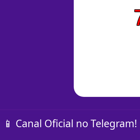
📱 Canal Oficial no Telegram!