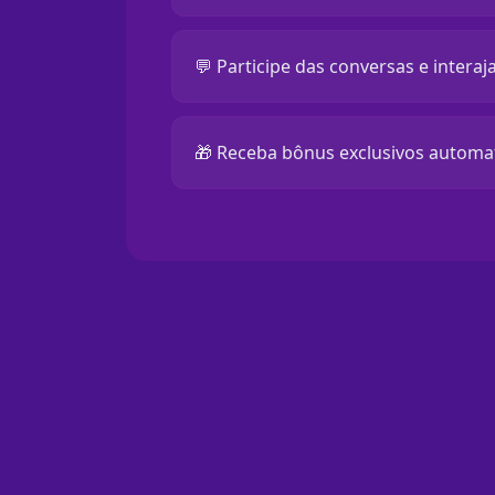
💬 Participe das conversas e interaj
🎁 Receba bônus exclusivos autom