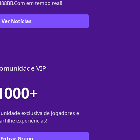
888BB.Com em tempo real!
Ver Notícias
Comunidade VIP
1000+
unidade exclusiva de jogadores e
rtilhe experiências!
Entrar Grupo