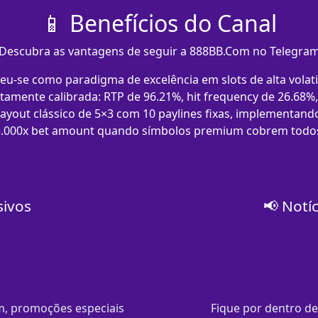
📱 Benefícios do Canal
Descubra as vantagens de seguir a 888BB.Com no Telegra
ceu-se como paradigma de excelência em slots de alta vola
amente calibrada: RTP de 96.21%, hit frequency de 26.68%, e
d layout clássico de 5×3 com 10 paylines fixas, implementa
 5.000x bet amount quando símbolos premium cobrem todos
sivos
📢 Notí
m, promoções especiais
Fique por dentro d