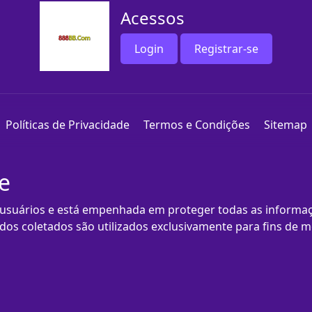
Acessos
Login
Registrar-se
Políticas de Privacidade
Termos e Condições
Sitemap
de
s usuários e está empenhada em proteger todas as informaç
os coletados são utilizados exclusivamente para fins de m