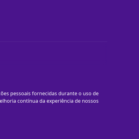
ões pessoais fornecidas durante o uso de
elhoria contínua da experiência de nossos