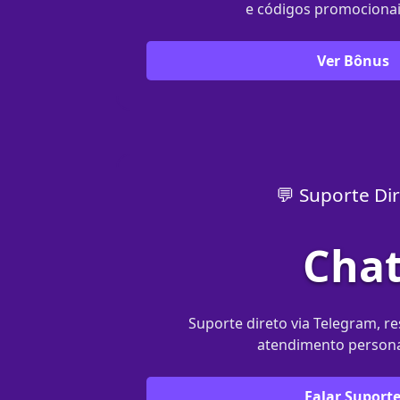
e códigos promocionai
Ver Bônus
💬 Suporte Di
Cha
Suporte direto via Telegram, r
atendimento persona
Falar Suport