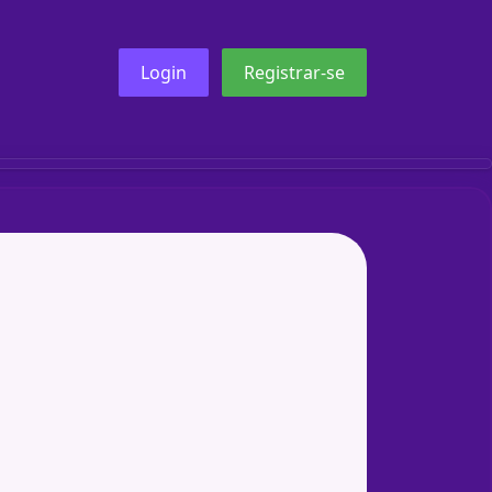
Login
Registrar-se