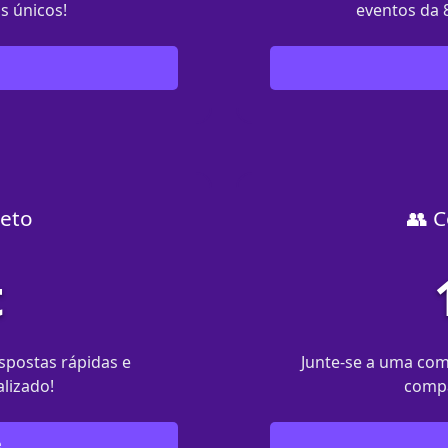
s únicos!
eventos da 
reto
👥 
t
espostas rápidas e
Junte-se a uma com
lizado!
compa
e