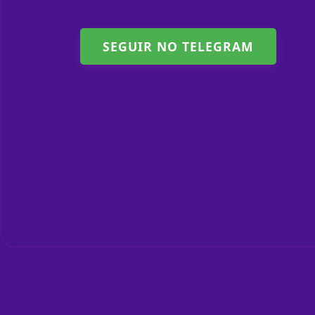
SEGUIR NO TELEGRAM