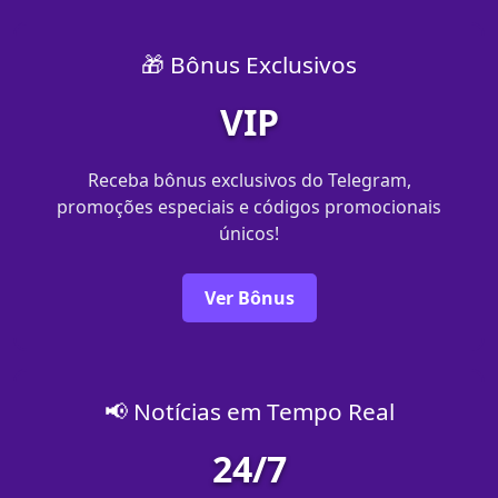
🎁 Bônus Exclusivos
VIP
Receba bônus exclusivos do Telegram,
promoções especiais e códigos promocionais
únicos!
Ver Bônus
📢 Notícias em Tempo Real
24/7