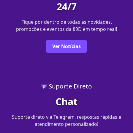
24/7
Fique por dentro de todas as novidades,
promoções e eventos da 89D em tempo real!
Ver Notícias
💬 Suporte Direto
Chat
Suporte direto via Telegram, respostas rápidas e
atendimento personalizado!