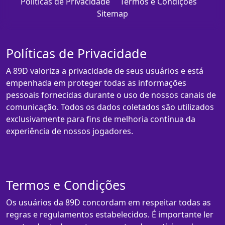
Políticas de Privacidade
Termos e Condições
Sitemap
Políticas de Privacidade
A 89D valoriza a privacidade de seus usuários e está
empenhada em proteger todas as informações
pessoais fornecidas durante o uso de nossos canais de
comunicação. Todos os dados coletados são utilizados
exclusivamente para fins de melhoria contínua da
experiência de nossos jogadores.
Termos e Condições
Os usuários da 89D concordam em respeitar todas as
regras e regulamentos estabelecidos. É importante ler