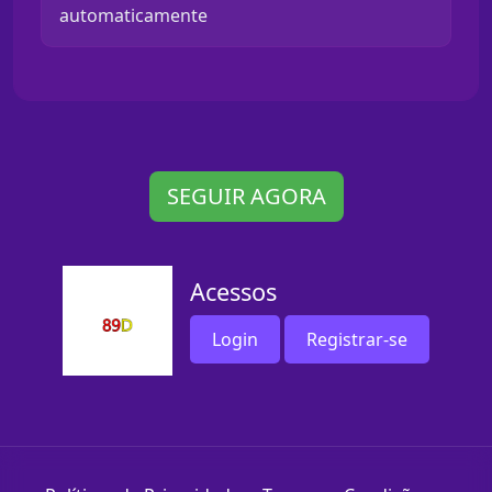
automaticamente
SEGUIR AGORA
Acessos
Login
Registrar-se