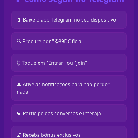
📱 Baixe o app Telegram no seu dispositivo
🔍 Procure por "@89DOficial"
👆 Toque em "Entrar" ou "Join"
🔔 Ative as notificações para não perder
nada
💬 Participe das conversas e interaja
🎁 Receba bônus exclusivos