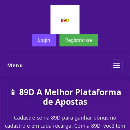
Login
Registrar-se
Menu
📱 89D A Melhor Plataforma
de Apostas
Cadastre-se na 89D para ganhar bônus no
cadastro e em cada recarga. Com a 89D, você tem