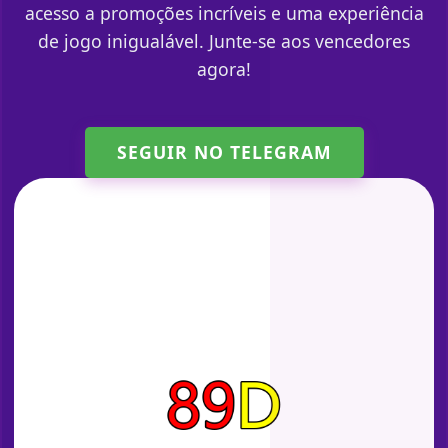
acesso a promoções incríveis e uma experiência
de jogo inigualável. Junte-se aos vencedores
agora!
SEGUIR NO TELEGRAM