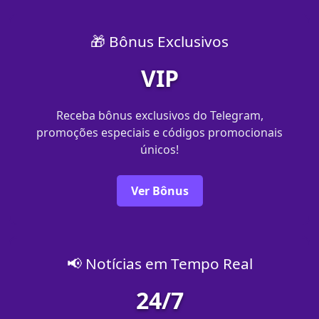
🎁 Bônus Exclusivos
VIP
Receba bônus exclusivos do Telegram,
promoções especiais e códigos promocionais
únicos!
Ver Bônus
📢 Notícias em Tempo Real
24/7