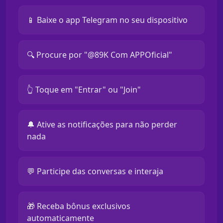
📱 Baixe o app Telegram no seu dispositivo
🔍 Procure por "@89K Com APPOficial"
👆 Toque em "Entrar" ou "Join"
🔔 Ative as notificações para não perder
nada
💬 Participe das conversas e interaja
🎁 Receba bônus exclusivos
automaticamente