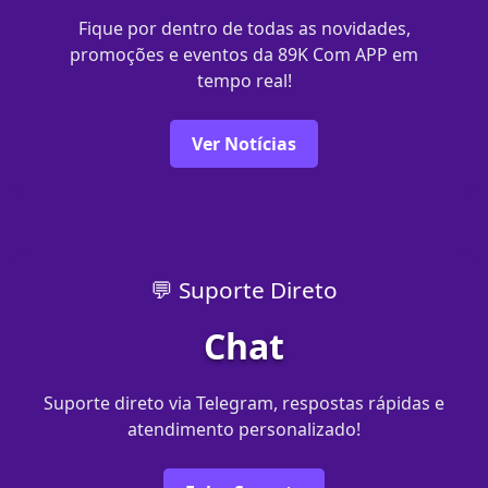
Fique por dentro de todas as novidades,
promoções e eventos da 89K Com APP em
tempo real!
Ver Notícias
💬 Suporte Direto
Chat
Suporte direto via Telegram, respostas rápidas e
atendimento personalizado!