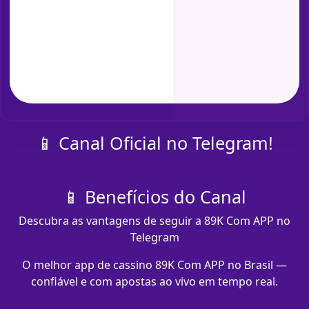
📱 Canal Oficial no Telegram!
📱 Benefícios do Canal
Descubra as vantagens de seguir a 89K Com APP no
Telegram
O melhor app de cassino 89K Com APP no Brasil —
confiável e com apostas ao vivo em tempo real.